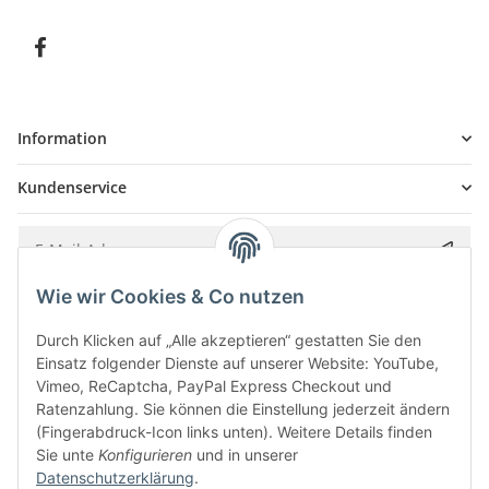
Information
Kundenservice
Wie wir Cookies & Co nutzen
Bitte senden Sie mir entsprechend Ihrer
Datenschutzerklärung
regelmäßig und
jederzeit widerruflich Informationen zu Ihrem Produktsortiment per E-Mail zu.
Durch Klicken auf „Alle akzeptieren“ gestatten Sie den
Einsatz folgender Dienste auf unserer Website: YouTube,
Vimeo, ReCaptcha, PayPal Express Checkout und
Ratenzahlung. Sie können die Einstellung jederzeit ändern
(Fingerabdruck-Icon links unten). Weitere Details finden
Sie unte
Konfigurieren
und in unserer
Datenschutzerklärung
.