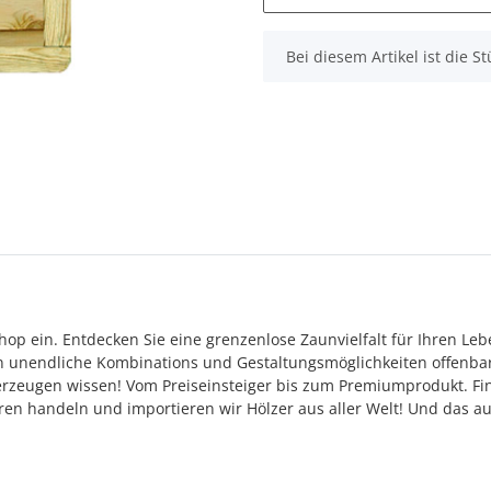
x
Bei diesem Artikel ist die Stü
op ein. Entdecken Sie eine grenzenlose Zaunvielfalt für Ihren Le
en unendliche Kombinations und Gestaltungsmöglichkeiten offenba
rzeugen wissen! Vom Preiseinsteiger bis zum Premiumprodukt. Finde
ahren handeln und importieren wir Hölzer aus aller Welt! Und das a