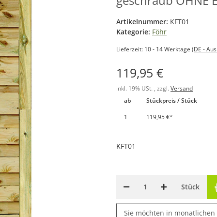
geschraub OHNE Ei
Artikelnummer:
KFT01
Kategorie:
Föhr
Lieferzeit:
10 - 14 Werktage
(DE - Au
119,95 €
inkl. 19% USt. , zzgl.
Versand
ab
Stückpreis / Stück
1
119,95 €
*
KFT01
Stück
Sie möchten in monatlichen