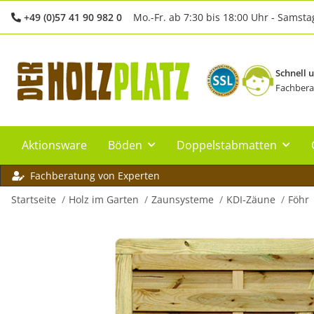
+49 (0)57 41 90 982 0
Mo.-Fr. ab 7:30 bis 18:00 Uhr - Samsta
Schnell 
Fachbera
Aktionsware
Böden
Doppelstabmatten
Fachberatung von Experten
Startseite
Holz im Garten
Zaunsysteme
KDI-Zäune
Föhr