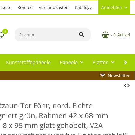
tseite
Kontakt
Versandkosten
Kataloge
Anmelden
0
- 0
Artikel
Kunststoffepaneele
Paneele
Platten
Plat
Newsletter
zaun-Tor Föhr, nord. Fichte
gniert grün, Rahmen 42 x 68 mm
 8 x 95 mm glatt gehobelt, V2A