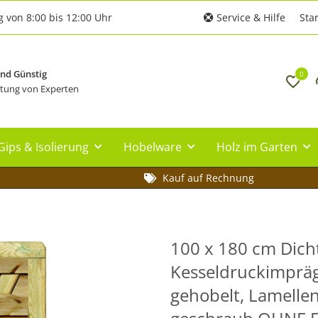
g von 8:00 bis 12:00 Uhr
Service & Hilfe
Star
und Günstig
0
tung von Experten
Gips & Isolierung
Hobelware
Holz im Garten
Kauf auf Rechnung
100 x 180 cm Dicht
Kesseldruckimprä
gehobelt, Lamellen