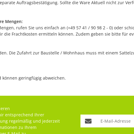
separate Auftragsbestätigung. Sollte die Ware Aktuell nicht zur Ve
ere Mengen:
gen, rufen Sie uns einfach an (+49 57 41 / 90 98 2 - 0) oder schic
r die Frachtkosten ermitteln können. Zudem geben sie bitte für e
n. Die Zufahrt zur Baustelle / Wohnhaus muss mit einem Sattelzug
nd können geringfügig abweichen.
ieren
mir entsprechend Ihrer
rung
regelmäßig und jederzeit
rmationen zu Ihrem
per E-Mail zu.