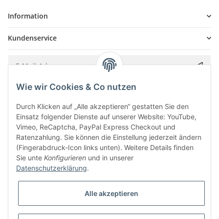
Information
Kundenservice
Wie wir Cookies & Co nutzen
Bitte senden Sie mir entsprechend Ihrer
Datenschutzerklärung
regelmäßig und
jederzeit widerruflich Informationen zu Ihrem Produktsortiment per E-Mail zu.
Durch Klicken auf „Alle akzeptieren“ gestatten Sie den
Einsatz folgender Dienste auf unserer Website: YouTube,
Vimeo, ReCaptcha, PayPal Express Checkout und
Ratenzahlung. Sie können die Einstellung jederzeit ändern
(Fingerabdruck-Icon links unten). Weitere Details finden
Sie unte
Konfigurieren
und in unserer
Datenschutzerklärung
.
Alle akzeptieren
* Alle Preise inkl. gesetzlicher USt., zzgl.
Versand