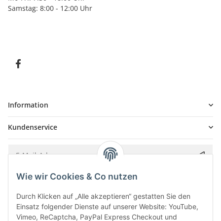
Samstag: 8:00 - 12:00 Uhr
Information
Kundenservice
Wie wir Cookies & Co nutzen
Bitte senden Sie mir entsprechend Ihrer
Datenschutzerklärung
regelmäßig und
jederzeit widerruflich Informationen zu Ihrem Produktsortiment per E-Mail zu.
Durch Klicken auf „Alle akzeptieren“ gestatten Sie den
Einsatz folgender Dienste auf unserer Website: YouTube,
Vimeo, ReCaptcha, PayPal Express Checkout und